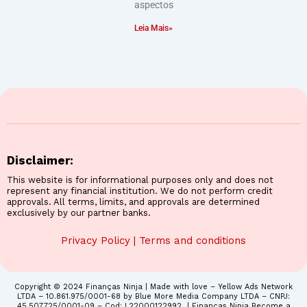
aspectos
Leia Mais»
Disclaimer:
This website is for informational purposes only and does not
represent any financial institution. We do not perform credit
approvals. All terms, limits, and approvals are determined
exclusively by our partner banks.
Privacy Policy
|
Terms and conditions
Copyright © 2024 Finanças Ninja | Made with love – Yellow Ads Network
LTDA – 10.861.975/0001-68 by Blue More Media Company LTDA – CNPJ:
45.507.725/0001-09 – Cod: L22000122992 | Finanças Ninja Become a