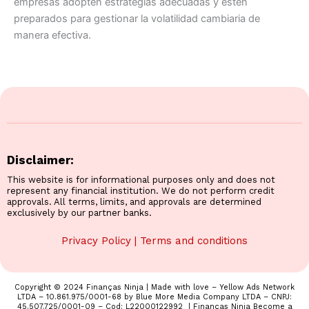
empresas adopten estrategias adecuadas y estén
preparados para gestionar la volatilidad cambiaria de
manera efectiva.
Disclaimer:
This website is for informational purposes only and does not
represent any financial institution. We do not perform credit
approvals. All terms, limits, and approvals are determined
exclusively by our partner banks.
Privacy Policy
|
Terms and conditions
Copyright © 2024 Finanças Ninja | Made with love – Yellow Ads Network
LTDA – 10.861.975/0001-68 by Blue More Media Company LTDA – CNPJ:
45.507.725/0001-09 – Cod: L22000122992 | Finanças Ninja Become a