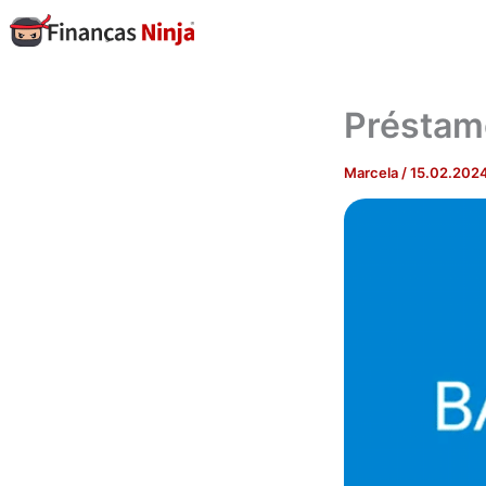
Skip
to
content
Préstam
Marcela
/
15.02.202