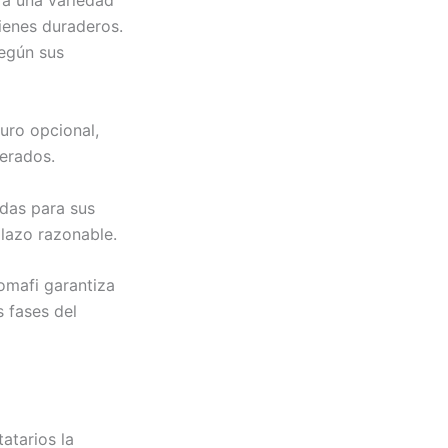
 a una variedad
ienes duraderos.
según sus
uro opcional,
perados.
das para sus
plazo razonable.
Comafi garantiza
s fases del
atarios la