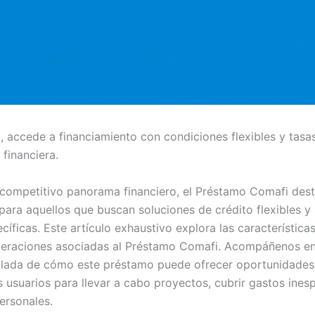
 accede a financiamiento con condiciones flexibles y tasa
 financiera.
 competitivo panorama financiero, el Préstamo Comafi de
 para aquellos que buscan soluciones de crédito flexibles y
íficas. Este artículo exhaustivo explora las características 
deraciones asociadas al Préstamo Comafi. Acompáñenos en
llada de cómo este préstamo puede ofrecer oportunidades 
s usuarios para llevar a cabo proyectos, cubrir gastos ines
ersonales.