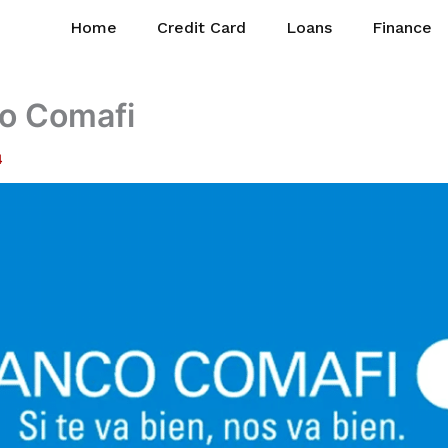
Home
Credit Card
Loans
Finance
o Comafi
4