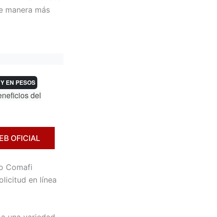
 de manera más
 Y EN PESOS
eneficios del
EB OFICIAL
mo Comafi
licitud en línea