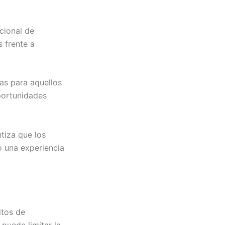
cional de
s frente a
as para aquellos
portunidades
ntiza que los
o una experiencia
itos de
 puede limitar la