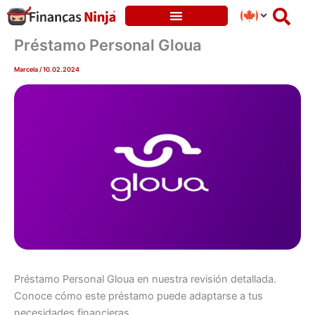
Skip
to
content
Préstamo Personal Gloua
Marcela
/
10.02.2024
Préstamo Personal Gloua en nuestra revisión detallada.
Conoce cómo este préstamo puede adaptarse a tus
necesidades financieras.