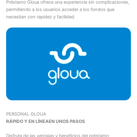
Préstamo Gloua ofrece una experiencia sin complicaciones,
permitiendo a los usuarios acceder a los fondos que
necesitan con rapidez y facilidad.
PERSONAL GLOUA
RÁPIDO Y EN LÍNEA
EN UNOS PASOS
Disfruta de las ventajas y beneficios del préstamo: