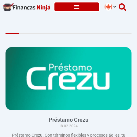
Skip
to
content
Préstamo Crezu
18.02.2024
Préstamo Crezu. Con términos flexibles y procesos ágiles, tu