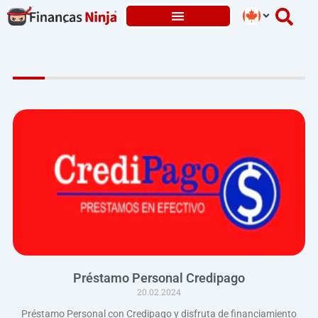
Skip
to
content
Préstamo Personal Credipago
20.02.2024
Préstamo Personal con Credipago y disfruta de financiamiento